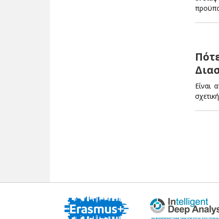
προϋπο
Πότ
Δια
Είναι 
σχετικ