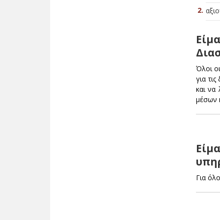
αξιο
Είμα
Διασ
Όλοι ο
για τι
και να
μέσων 
Είμ
υπηρ
Για όλ