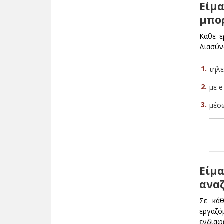
Είμα
μπορ
Κάθε ε
Διασύν
τηλ
με e
μέσω
Είμα
αναζ
Σε κάθ
εργαζό
ενδιαφ